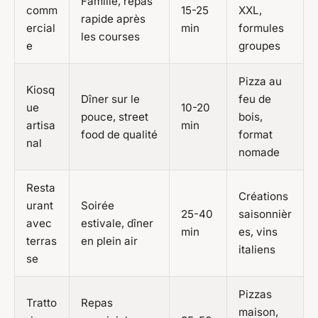
Famille, repas
comm
15-25
XXL,
rapide après
ercial
min
formules
les courses
e
groupes
Pizza au
Kiosq
Dîner sur le
feu de
ue
10-20
pouce, street
bois,
artisa
min
food de qualité
format
nal
nomade
Resta
Créations
urant
Soirée
25-40
saisonnièr
avec
estivale, dîner
min
es, vins
terras
en plein air
italiens
se
Pizzas
Tratto
Repas
maison,