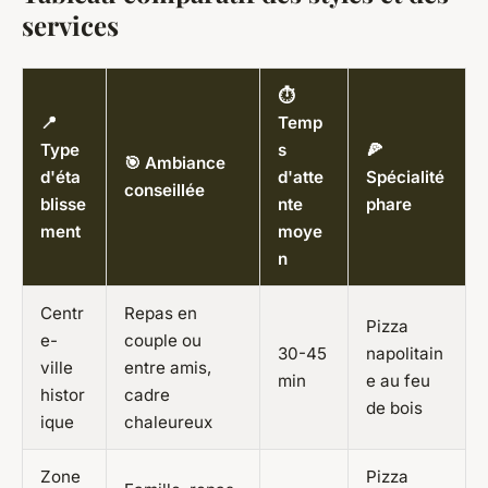
services
⏱️
📍
Temp
Type
s
🍕
🎯 Ambiance
d'éta
d'atte
Spécialité
conseillée
blisse
nte
phare
ment
moye
n
Centr
Repas en
Pizza
e-
couple ou
30-45
napolitain
ville
entre amis,
min
e au feu
histor
cadre
de bois
ique
chaleureux
Zone
Pizza