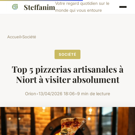
Votre regard quotidien sur le
Steffanim
monde qui vous entoure
Accueil
›
Société
SOCIÉTÉ
Top 5 pizzerias artisanales à
Niort à visiter absolument
Orion
•
13/04/2026 18:06
•
9 min de lecture