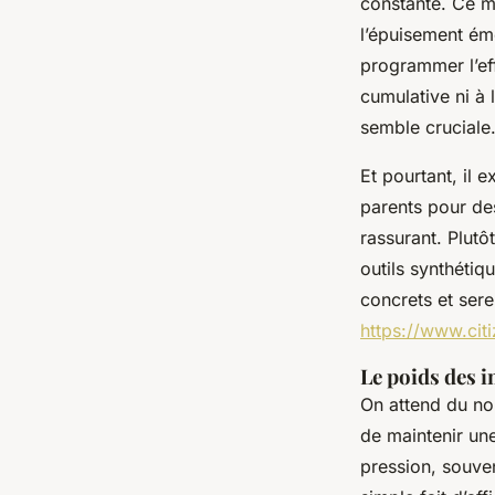
constante. Ce my
l’épuisement émot
programmer l’ef
cumulative ni à
semble cruciale
Et pourtant, il 
parents pour des
rassurant. Plutô
outils synthétiq
concrets et sere
https://www.cit
Le poids des i
On attend du nou
de maintenir une
pression, souven