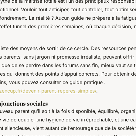
the de la maîtrise totale est l’un des principaux responsab
ionnel. Vouloir tout anticiper, tout contrôler, tout optimiser
fondrement. La réalité ? Aucun guide ne prépare à la fatigu
 l’effet tunnel des premières semaines, où chaque décision
.
existe des moyens de sortir de ce cercle. Des ressources pe
 parents, sans jargon ni promesse irréaliste, peuvent offri
t que de se perdre dans les forums sans fin, mieux vaut se 
ues qui donnent des points d’appui concrets. Pour obtenir d
ins, vous pouvez consulter ce guide pratique :
izencup.fr/devenir-parent-reperes-simples/
.
njonctions sociales
veau parent qu’il soit à la fois disponible, équilibré, organ
 vie de couple, une hygiène de vie irréprochable, et une car
t silencieuse, vient autant de l’entourage que de la société 