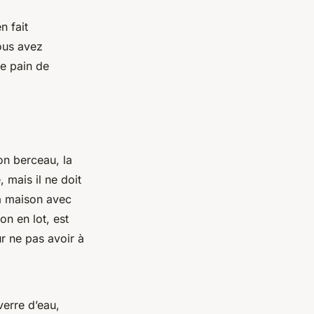
n fait
ous avez
de pain de
on berceau, la
, mais il ne doit
la maison avec
on en lot, est
ur ne pas avoir à
verre d’eau,