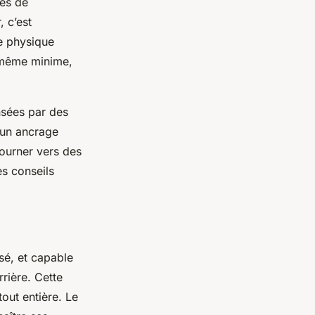
les de
, c’est
e physique
, même minime,
nsées par des
r un ancrage
tourner vers des
es conseils
isé, et capable
rière. Cette
tout entière. Le