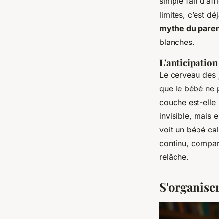
simple fait d’af
limites, c’est d
mythe du parent
blanches.
L'anticipatio
Le cerveau des
que le bébé ne pl
couche est-elle 
invisible, mais 
voit un bébé cal
continu, compar
relâche.
S'organise