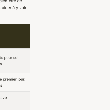
 bien-être de
 aider à y voir
és pour soi,
es
le premier jour,
es
sive