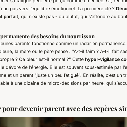
ficher sa fatigue peut être perçu comme un échec. Or, recon
éjà un pas vers l’équilibre émotionnel. La première clé ?
Déco
 parfait
, qui n’existe pas - ou plutôt, qui s’effondre au bout
n permanente des besoins du nourrisson
 jeunes parents fonctionne comme un radar en permanence
eure, la mère ou le père pense : "A-t-il faim ? A-t-il fait ses
propre ? Ce pleur est-il normal ?" Cette
hyper-vigilance co
elle dévore de l’énergie. Elle est souvent sous-estimée par l’
me et un parent "juste un peu fatigué". En réalité, c’est un t
able à une dizaine de micro-décisions par heure, qui s’acc
r pour devenir parent avec des repères s