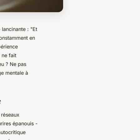
 lancinante : "Et
 constamment en
périence
 ne fait
jeu ? Ne pas
ge mentale à
e
s réseaux
rires épanouis -
autocritique