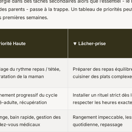
ergie dans des tâches secondaires alors que l’essentiel - le
i des parents - passe à la trappe. Un tableau de priorités peut
es premières semaines.
iorité Haute
🔽 Lâcher-prise
age du rythme repas / tétée,
Préparer des repas équilibr
ratation de la maman
cuisiner des plats complex
nement progressif du cycle
Installer un rituel strict dès 
é-adulte, récupération
respecter les heures exact
ge, bain rapide, gestion des
Rangement impeccable, les
dez-vous médicaux
quotidienne, repassage