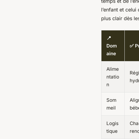
temps et de l’én
l’enfant et celu
plus clair dès l
📍
Dom
✅ Pr
aine
Alime
Régl
ntatio
hyd
n
Som
Alig
meil
béb
Logis
Chan
tique
ren