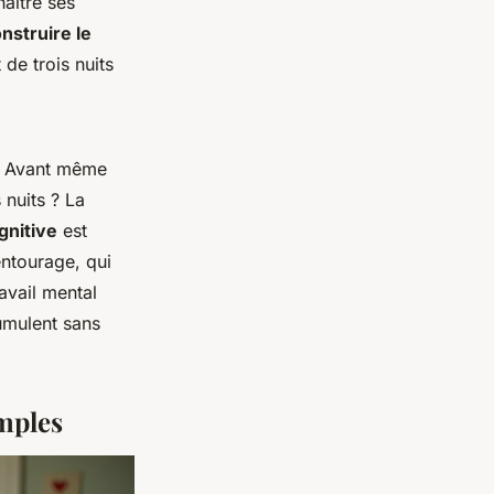
naître ses
nstruire le
 de trois nuits
. Avant même
 nuits ? La
gnitive
est
entourage, qui
ravail mental
umulent sans
imples