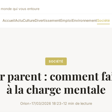
le monde qui vous entoure
Accueil
Actu
Culture
Divertissement
Emploi
Environnement
Société
SOCIÉTÉ
r parent : comment fai
à la charge mentale
Orion
•
17/03/2026 18:23
•
12 min de lecture